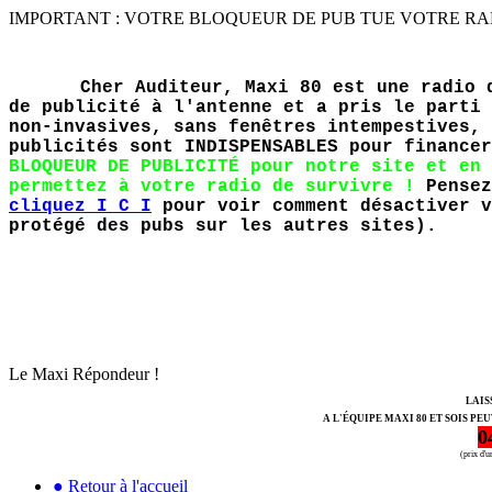
IMPORTANT : VOTRE BLOQUEUR DE PUB TUE VOTRE RADIO PR
Cher Auditeur, Maxi 80 est une radio 
de publicité à l'antenne et a pris le parti 
non-invasives, sans fenêtres intempestives, 
publicités sont INDISPENSABLES pour finance
BLOQUEUR DE PUBLICITÉ pour notre site et en 
permettez à votre radio de survivre !
Pensez
cliquez I C I
pour voir comment désactiver v
protégé des pubs sur les autres sites).
Le Maxi Répondeur !
LAIS
A L'ÉQUIPE MAXI 80 ET SOIS PE
0
(prix d'
● Retour à l'accueil