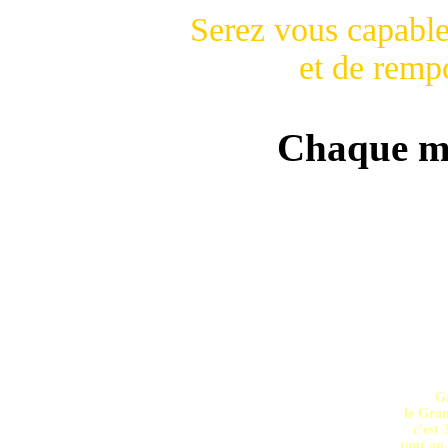
Serez vous capable
et de remp
Chaque mo
et un max de
tout a
Dès que vo
participez
et vos
ou laissez vot
sur le
Ga
le Gra
c'est
tout au 