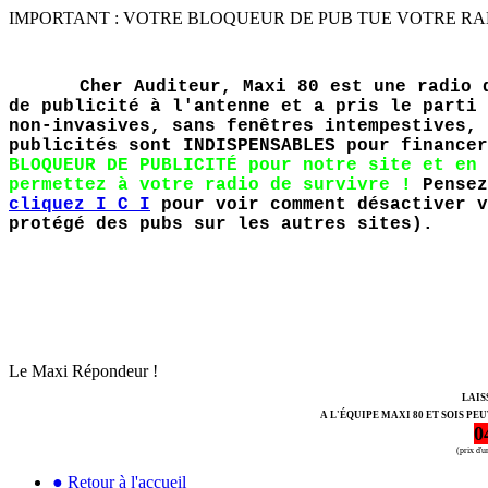
IMPORTANT : VOTRE BLOQUEUR DE PUB TUE VOTRE RADIO PR
Cher Auditeur, Maxi 80 est une radio 
de publicité à l'antenne et a pris le parti 
non-invasives, sans fenêtres intempestives, 
publicités sont INDISPENSABLES pour finance
BLOQUEUR DE PUBLICITÉ pour notre site et en 
permettez à votre radio de survivre !
Pensez
cliquez I C I
pour voir comment désactiver v
protégé des pubs sur les autres sites).
Le Maxi Répondeur !
LAIS
A L'ÉQUIPE MAXI 80 ET SOIS PE
0
(prix d'
● Retour à l'accueil