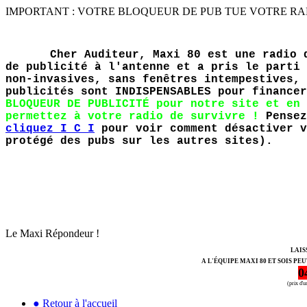
IMPORTANT : VOTRE BLOQUEUR DE PUB TUE VOTRE RADIO PR
Cher Auditeur, Maxi 80 est une radio 
de publicité à l'antenne et a pris le parti 
non-invasives, sans fenêtres intempestives, 
publicités sont INDISPENSABLES pour finance
BLOQUEUR DE PUBLICITÉ pour notre site et en 
permettez à votre radio de survivre !
Pensez
cliquez I C I
pour voir comment désactiver v
protégé des pubs sur les autres sites).
Le Maxi Répondeur !
LAIS
A L'ÉQUIPE MAXI 80 ET SOIS PE
0
(prix d'
● Retour à l'accueil