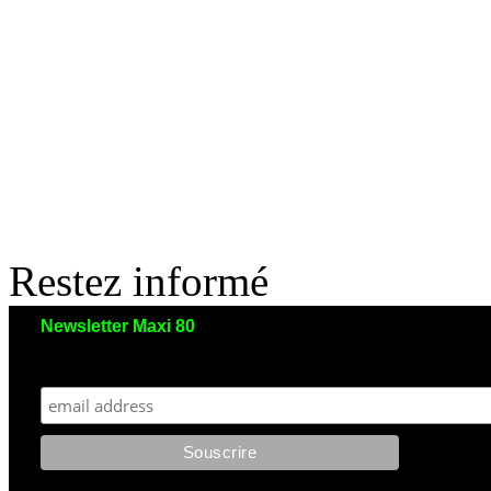
Restez informé
Newsletter Maxi 80
Maxi 80 aimerait garder le contact avec vous. Nous envoyons moins de 5 emails/an
et votre adresse reste strictement confidentielle. Vous pourrez vous désinscrire à tout moment.