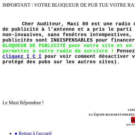
IMPORTANT : VOTRE BLOQUEUR DE PUB TUE VOTRE RADIO PR
Cher Auditeur, Maxi 80 est une radio 
de publicité à l'antenne et a pris le parti 
non-invasives, sans fenêtres intempestives, 
publicités sont INDISPENSABLES pour finance
BLOQUEUR DE PUBLICITÉ pour notre site et en 
permettez à votre radio de survivre !
Pensez
cliquez I C I
pour voir comment désactiver v
protégé des pubs sur les autres sites).
Le Maxi Répondeur !
LAIS
A L'ÉQUIPE MAXI 80 ET SOIS PE
0
(prix d'
● Retour à l'accueil